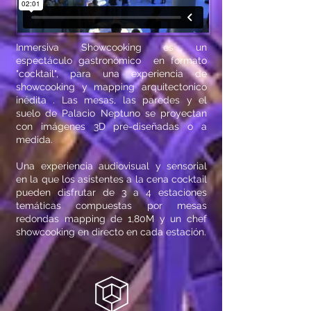
Inmersiva Showcooking es un
espectáculo gastronómico en formato
"cocktail", para una experiencia de
showcooking y mapping arquitectonico
inédita . Las mesas, las paredes y el
suelo de Palacio Neptuno se proyectan
con imágenes 3D pre-diseñadas o a
medida.
Una experiencia audiovisual y sensorial
en la que los asistentes a la cena cocktail
pueden disfrutar de 3 a 4 estaciones
temáticas compuestas por mesas
redondas mapping de 1,80M y un chef
showcooking en directo en cada estación.