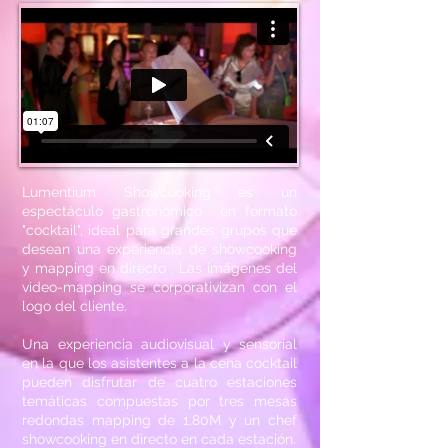
Lumentium Showcooking es un
espectáculo gastronómico en formato
"cocktail", ideal para grandes grupos que
desean una experiencia de showcooking
y mapping en directo . Las imágenes del
video-mapping se corporativizan con el
logo del cliente.
Una experiencia audiovisual y sensorial
en la que los asistentes a la cena cocktail
pueden disfrutar de cuatro estaciones
temáticas compuestas por tres mesas
redondas mapping de 1,80M y un chef
showcooking en directo en cada estación.