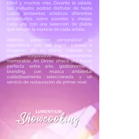
Klimt y muchos más. Durante la velada,
sus invitados podrán disfrutar de hasta
cuatro ambientes artísticos diferentes
proyectados sobre paredes y mesas,
cada uno con una selección de platos
que reflejan la esencia de cada artista.
Además, podemos personalizar la
experiencia con los logos, colores e
imágenes de su marca, creando un
evento corporativo verdaderamente
memorable. Art Dinner ofrece una fusión
perfecta entre arte, gastronomía y
branding, con música ambiental
cuidadosamente seleccionada y un
servicio de restauración de primer nivel.