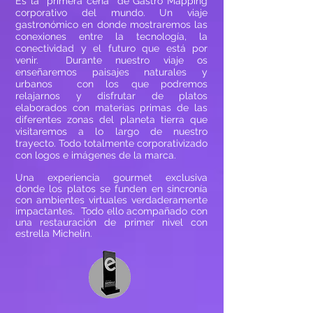
Es la primera cena de Gastro Mapping
corporativo del mundo. Un viaje
gastronómico en donde mostraremos las
conexiones entre la tecnología, la
conectividad y el futuro que está por
venir. Durante nuestro viaje os
enseñaremos paisajes naturales y
urbanos con los que podremos
relajarnos y disfrutar de platos
elaborados con materias primas de las
diferentes zonas del planeta tierra que
visitaremos a lo largo de nuestro
trayecto. Todo totalmente corporativizado
con logos e imágenes de la marca.
Una experiencia gourmet exclusiva
donde los platos se funden en sincronía
con ambientes virtuales verdaderamente
impactantes. Todo ello acompañado con
una restauración de primer nivel con
estrella Michelín.