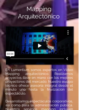
Mapping
Arquitectónico
En Lumentium somos expertos en Vídeo
Mapping arquitectónico. Realizamos
proyectos llave en mano con los mejores
proyectores del mercado. Nuestro equipo
técnico ofrece asesoría integral desde el
minuto uno hasta la finalización del
espectáculo.
Desarrollamos espectáculos corporativos,
así como para la administración pública.
Nuestros servicios mapping incluyen